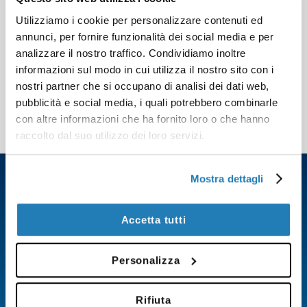
Softime cambia sede: nuovi spazi
Utilizziamo i cookie per personalizzare contenuti ed
annunci, per fornire funzionalità dei social media e per
per continuare a crescere
analizzare il nostro traffico. Condividiamo inoltre
informazioni sul modo in cui utilizza il nostro sito con i
03/08/2026
nostri partner che si occupano di analisi dei dati web,
pubblicità e social media, i quali potrebbero combinarle
con altre informazioni che ha fornito loro o che hanno
raccolto dal suo utilizzo dei loro servizi.
LEGGI DI PIÙ
Mostra dettagli
Rimani sempre aggiornato
Accetta tutti
Riceverai informazioni utili, aggiornamenti e news sui nostri
Personalizza
software e servizi per amministratori, in base ai tuoi interessi.
Rifiuta